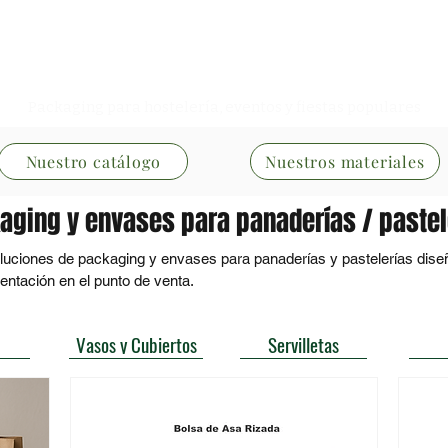
Especialistas en Packaging
Packaging para hostelería, eventos y fiestas populares
Nuestro catálogo
Nuestros materiales
aging y envases para panaderías / pastel
ciones de packaging y envases para panaderías y pastelerías diseña
sentación en el punto de venta.

ficas para pan, bollería y productos de pastelería, pensadas para el
Vasos y Cubiertos
Servilletas
a imagen cuidada. Además, contamos con una amplia gama de vasos pa
s, manteles, servilletas y otros artículos de menaje desechable, que 
experiencia cómoda y coherente al cliente final.
