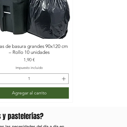
as de basura grandes 90x120 cm
– Rollo 10 unidades
Precio
1,90 €
Impuesto incluido
Agregar al carrito
 y pastelerías?
s las necesidades del día a día en 