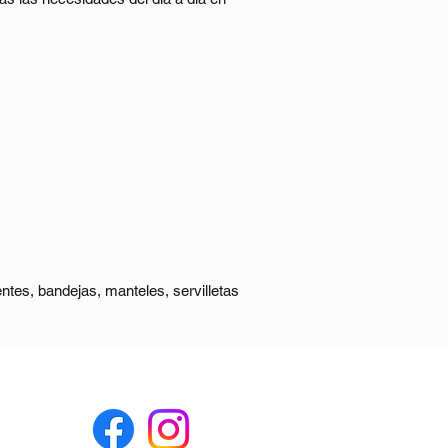
s calientes, ideales para 
antener una presentación cuidada y 
transporte y una imagen atractiva en 
e clientes.
ntes, bandejas, manteles, servilletas 
incluyendo vasos para bebidas 
Síguenos en nuestras Redes Sociales