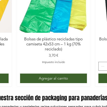
elada
Bolsas de plástico recicladas tipo
Bols
des
camiseta 42x53 cm – 1 kg (70%
reciclado)
Precio
3,70 €
Impuesto incluido
Agregar al carrito
uestra sección de packaging para panaderías
panaderías y pastelerías reúne soluciones pensadas para cubrir toda