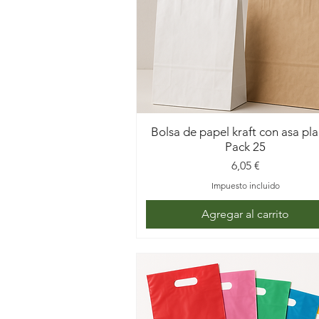
Contamos con envases y bolsas adaptad
Bolsa de papel kraft con asa pl
Pack 25
Precio
6,05 €
Impuesto incluido
Agregar al carrito