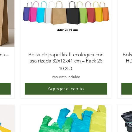
as a pan, bollería y productos de pastelería, pensadas para el uso 
ana –
Bolsa de papel kraft ecológica con
Bols
asa rizada 32x12x41 cm – Pack 25
HD
Precio
10,25 €
Impuesto incluido
Agregar al carrito