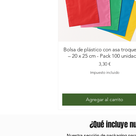
Bolsa de plástico con asa troqu
– 20 x 25 cm - Pack 100 unida
Precio
3,30 €
Impuesto incluido
Agregar al carrito
¿Qué incluye n
Nuestra sección de packaging para 