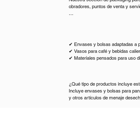
obradores, puntos de venta y servi
Incluye envases y bolsas para pan, 
desayunos, meriendas y consumo pa
También encontrarás bandejas, man
✔ Envases y bolsas adaptadas a pan
una gestión cómoda del servicio.

✔ Vasos para café y bebidas calien
✔ Materiales pensados para uso diar
Todos los productos están seleccion
✔ Mejora de la presentación del pro
el mostrador, adaptándose tanto a 
✔ Soluciones prácticas para consum
✔ Amplia variedad de formatos para
¿Qué tipo de productos incluye est
✔ Cumplimiento de la normativa de 
Incluye envases y bolsas para pan y
✔ Imagen profesional y coherente pa
y otros artículos de menaje desecha
¿Tenéis packaging para productos 
Envíos y devoluciones
Sí. Disponemos de soluciones pens
calientes y envases fáciles de trans
Políticas de la tienda
¿Este packaging es adecuado para e
Contacta con nosotros