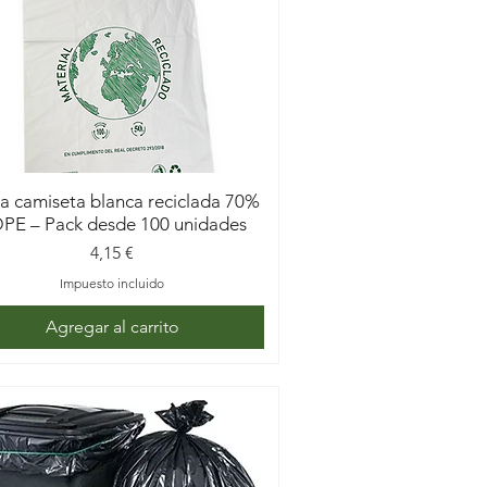
diario en negocios profesionales.
a camiseta blanca reciclada 70%
PE – Pack desde 100 unidades
Precio
4,15 €
Impuesto incluido
Agregar al carrito