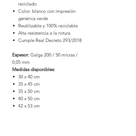
reciclado
Color: blanco con impresión
genérica verde
Reutilizable y 100% reciclable
Alta resistencia a la rotura
Cumple Real Decreto 293/2018
Espesor:
Galga 200 / 50 micras /
0,05 mm
Medidas disponibles:
30 x 40 cm
35 x 45 cm
35 x 50 cm
40 x 50 cm
42 x 53 cm
50 x 60 cm
60 x 70 cm
Embalaje:
Paquetes de 100 unidades o