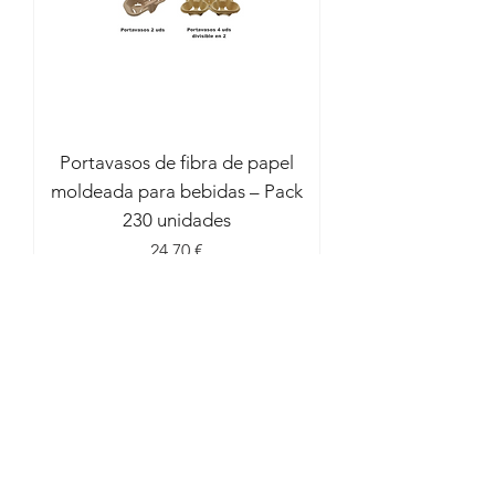
Portavasos de fibra de papel
moldeada para bebidas – Pack
230 unidades
Precio
24,70 €
Impuesto incluido
Agregar al carrito
Top - Eventos Festivos