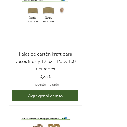
Fajas de cartón kraft para
vasos 8 oz y 12 oz – Pack 100
unidades
Precio
3,35 €
Impuesto incluido
Agregar al carrito