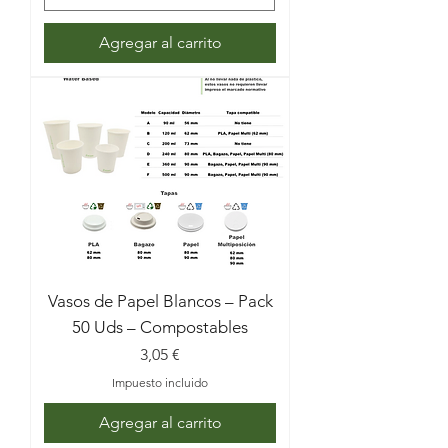
Agregar al carrito
Vasos de Papel Blancos – Pack
50 Uds – Compostables
Precio
3,05 €
Impuesto incluido
Agregar al carrito