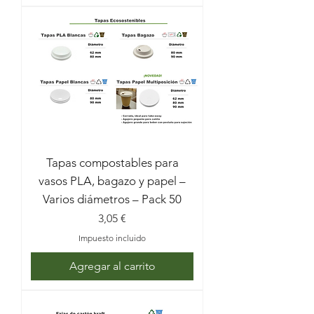
Tapas compostables para
vasos PLA, bagazo y papel –
Varios diámetros – Pack 50
Precio
3,05 €
Impuesto incluido
Agregar al carrito