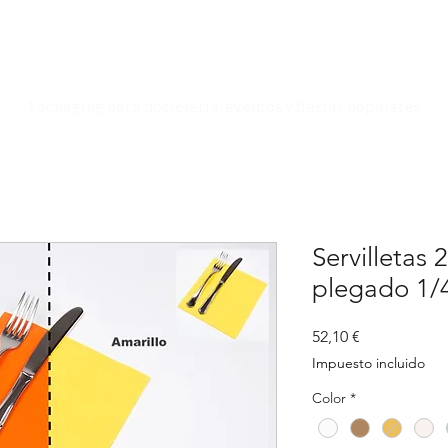
Especialistas en Packaging
Packaging para hostelería, eventos y fiestas populares
Servilletas
plegado 1/
Precio
52,10 €
Impuesto incluido
Color
*