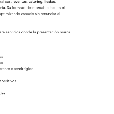
eal para
eventos, catering, fiestas,
ría
. Su formato desmontable facilita el
optimizando espacio sin renunciar al
para servicios donde la presentación marca
pa
as
parente o semirrígido
aperitivos
des