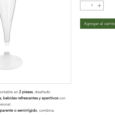
Agregar al carrit
ontable en
2 piezas
, diseñado
s, bebidas refrescantes y aperitivos
con
sional.
sparente o semirrígido
, combina