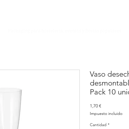
Especialistas en Packaging
Packaging para hostelería, eventos y fiestas populares
Vaso desec
desmontable
Pack 10 un
Precio
1,70 €
Impuesto incluido
Cantidad
*