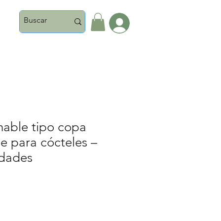
Iniciar Sesión
hable tipo copa
 para cócteles –
idades