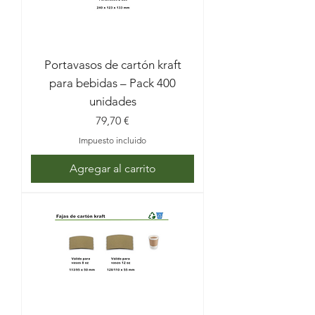
Portavasos de cartón kraft
para bebidas – Pack 400
unidades
Precio
79,70 €
Impuesto incluido
Agregar al carrito