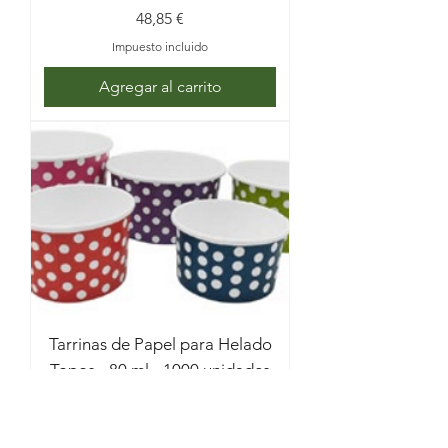
Precio
48,85 €
Impuesto incluido
Agregar al carrito
Tarrinas de Papel para Helado
Topos - 80 ml - 1000 unidades
Precio
48,75 €
Impuesto incluido