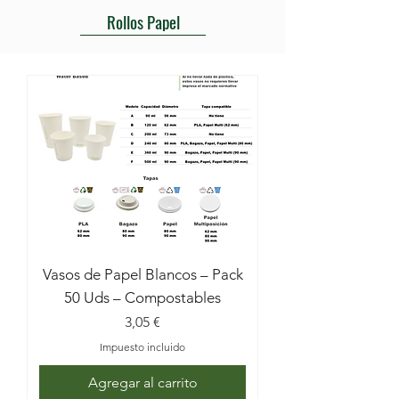
calientes y bolsas de papel kraft, hasta 
Rollos Papel
cajas de pizza y productos de higiene, 
siempre adaptados al uso alimentario y a 
un consumo responsable.
Vasos de Papel Blancos – Pack
50 Uds – Compostables
Precio
3,05 €
Impuesto incluido
Agregar al carrito