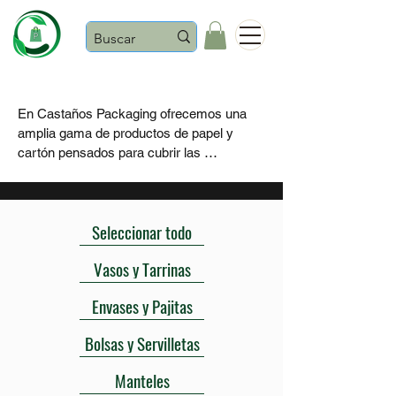
Castaños
En Castaños Packaging ofrecemos una 
amplia gama de productos de papel y 
cartón pensados para cubrir las 
necesidades de hostelería, asociaciones 
festeras, eventos, comercios y negocios 
de cualquier tamaño.

Seleccionar todo
Nuestro packaging combina funcionalidad, 
Vasos y Tarrinas
resistencia y una imagen cuidada, ideal 
para servicios de café, take away, 
Envases y Pajitas
festividades populares, panaderías, bares, 
food trucks y restauración en general.

Bolsas y Servilletas
Disponemos de soluciones prácticas para 
Manteles
el día a día, desde vasos para bebidas 