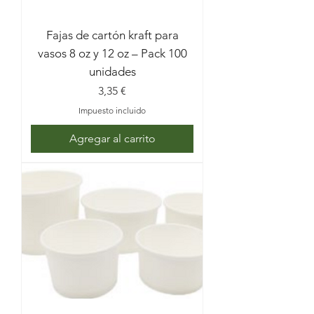
Fajas de cartón kraft para
vasos 8 oz y 12 oz – Pack 100
unidades
Precio
3,35 €
Impuesto incluido
Agregar al carrito