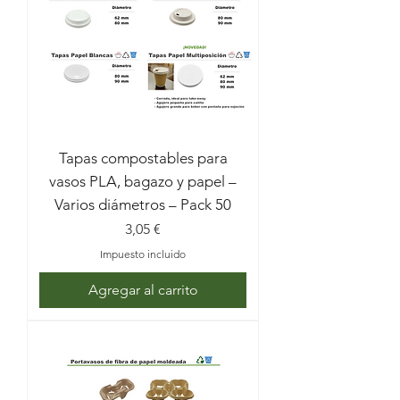
Tapas compostables para
vasos PLA, bagazo y papel –
Varios diámetros – Pack 50
Precio
3,05 €
Impuesto incluido
Agregar al carrito