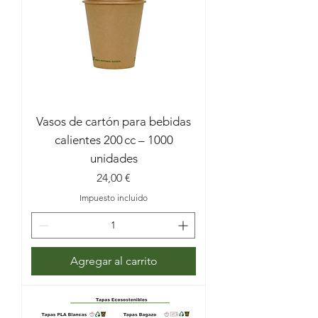
Vasos de cartón para bebidas
calientes 200 cc – 1000
unidades
Precio
24,00 €
Impuesto incluido
Agregar al carrito