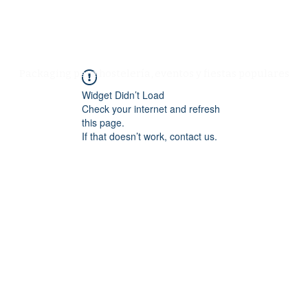
Especialistas en Packaging
Packaging para hostelería, eventos y fiestas populares
Widget Didn’t Load
Check your internet and refresh
this page.
If that doesn’t work, contact us.