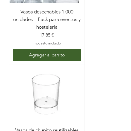
Todos los productos incluidos en el pack 
Vasos desechables 1.000
están diseñados para un uso intensivo, 
unidades – Pack para eventos y
garantizando comodidad, higiene y rapidez 
hostelería
en el servicio, tanto en comidas populares 
Precio
17,85 €
como en barras de bebida. Trabajamos 
con materiales resistentes y opciones 
Impuesto incluido
ecológicas como bagazo, celulosa, papel 
Agregar al carrito
kraft y plástico reutilizable, adaptados a 
eventos al aire libre y celebraciones de 
larga duración.

El Pack Festero es ideal tanto para 
asociaciones festeras como para bares, 
panaderías y negocios de hostelería que 
participan activamente en fiestas 
populares y necesitan un suministro fiable 
de packaging durante los días de mayor 
afluencia.

Vasos de chupito reutilizables