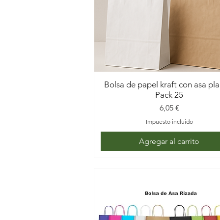
Bolsa de papel kraft con asa pl
Pack 25
Precio
6,05 €
Impuesto incluido
Agregar al carrito