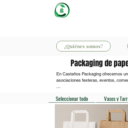
Castaños
Packaging
¿Quiénes somos?
Packaging de papel
En Castaños Packaging ofrecemos una 
asociaciones festeras, eventos, comer
Nuestro packaging combina funcionalida
Seleccionar todo
Vasos y Tarr
panaderías, bares, food trucks y restau
Disponemos de soluciones prácticas par
productos de higiene, siempre adaptad