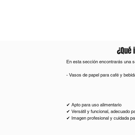
¿Qué 
En esta sección encontrarás una se
- Vasos de papel para café y bebida
- Fajas de cartón para vasos (prote
- Pajitas de papel

- Bolsas de papel kraft

- Servilletas de papel

✔ Apto para uso alimentario

- Papel mecha

✔ Versátil y funcional, adecuado pa
- Papel higiénico

✔ Imagen profesional y cuidada para 
- Rollos de papel para datáfono

✔ Fácil de almacenar y transportar

- Cajas de pizza de cartón

✔ Alternativa responsable frente a 
- Otros productos de papel y cartón