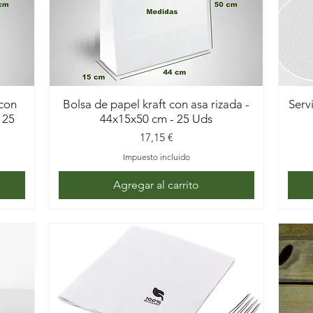
 con
Bolsa de papel kraft con asa rizada -
Serv
 25
44x15x50 cm - 25 Uds
Precio
17,15 €
Impuesto incluido
Agregar al carrito