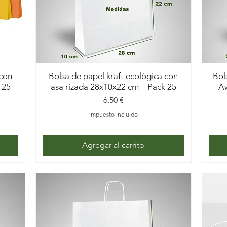
 con
Bolsa de papel kraft ecológica con
Bol
 25
asa rizada 28x10x22 cm – Pack 25
Aw
Precio
6,50 €
Impuesto incluido
Agregar al carrito