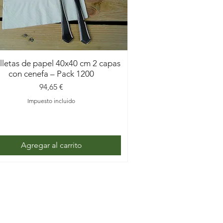
illetas de papel 40x40 cm 2 capas
con cenefa – Pack 1200
Precio
94,65 €
Impuesto incluido
Agregar al carrito