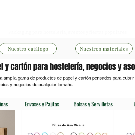
Especialistas en Packaging
Packaging para hostelería, eventos y fiestas populares
Nuestro catálogo
Nuestros materiales
 y cartón para hostelería, negocios y as
amplia gama de productos de papel y cartón pensados para cubrir la
cios y negocios de cualquier tamaño.

d, resistencia y una imagen cuidada, ideal para servicios de café, t
inas
Envases y Pajitas
Bolsas y Servilletas
ración en general.

a el día a día, desde vasos para bebidas calientes y bolsas de papel 
os al uso alimentario y a un consumo responsable.