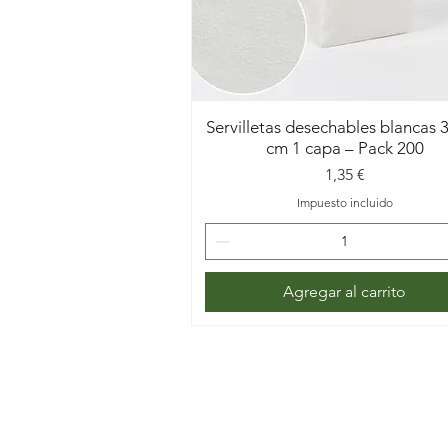
Servilletas desechables blancas 
cm 1 capa – Pack 200
Precio
1,35 €
Impuesto incluido
Agregar al carrito