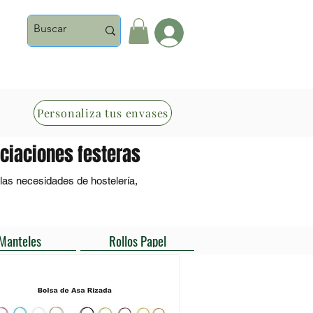
Iniciar Sesión
Personaliza tus envases
ociaciones festeras
s necesidades de hostelería, 
ake away, festividades populares, 
Manteles
Rollos Papel
kraft, hasta cajas de pizza y 