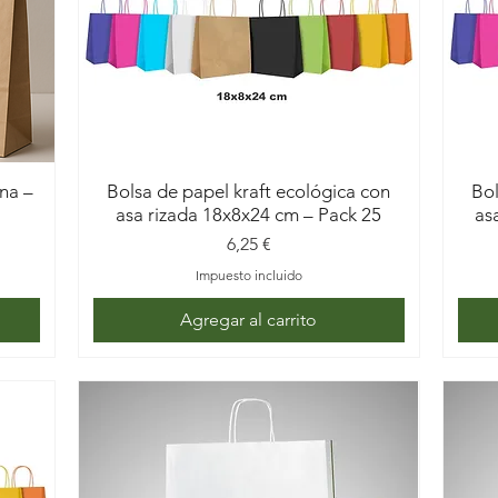
ana –
Bolsa de papel kraft ecológica con
Bol
asa rizada 18x8x24 cm – Pack 25
as
Precio
6,25 €
Impuesto incluido
Agregar al carrito