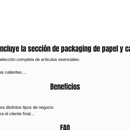
incluye la sección de packaging de papel y c
lección completa de artículos esenciales:

s calientes

cción térmica)

Beneficios
ra distintos tipos de negocio

el cliente final

FAQ
otros materiales

 para hostelería, eventos y fiestas populares