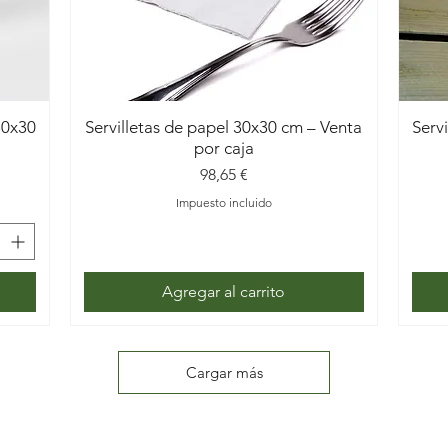
30x30
Servilletas de papel 30x30 cm – Venta
Serv
por caja
Precio
98,65 €
Impuesto incluido
Agregar al carrito
Cargar más