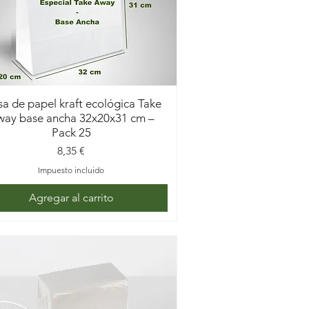
sa de papel kraft ecológica Take
ay base ancha 32x20x31 cm –
Pack 25
Precio
8,35 €
Impuesto incluido
Agregar al carrito