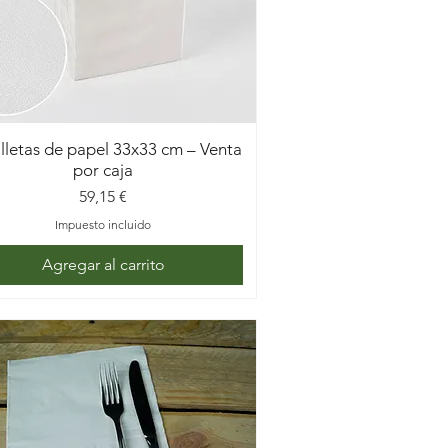
illetas de papel 33x33 cm – Venta
por caja
Precio
59,15 €
Impuesto incluido
Agregar al carrito