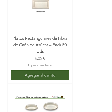
Platos Rectangulares de Fibra
de Caña de Azúcar – Pack 50
Uds
Precio
6,25 €
Impuesto incluido
Agregar al carrito