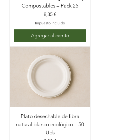
Compostables – Pack 25
Precio
8,35 €
Impuesto incluido
Agregar al carrito
Plato desechable de fibra
natural blanco ecológico – 50
Uds