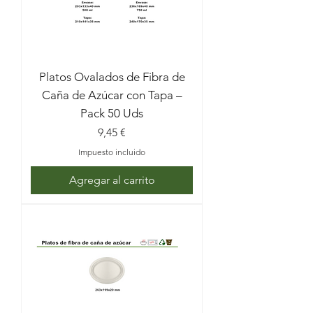
Platos Ovalados de Fibra de
Caña de Azúcar con Tapa –
Pack 50 Uds
Precio
9,45 €
Impuesto incluido
Agregar al carrito