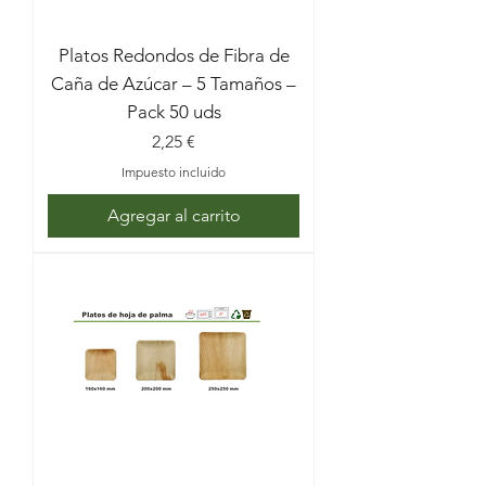
Platos Redondos de Fibra de
Caña de Azúcar – 5 Tamaños –
Pack 50 uds
Precio
2,25 €
Impuesto incluido
Agregar al carrito