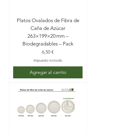
Platos Ovalados de Fibra de
Caña de Azúcar
263×199×20 mm –
Biodegradables – Pack
Precio
6,50 €
Impuesto incluido
Agregar al carrito