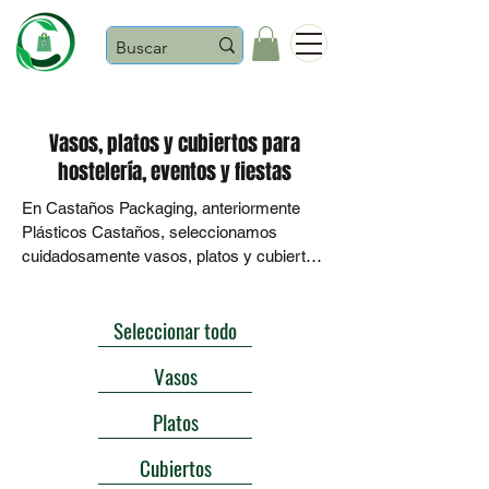
Castaños
Vasos, platos y cubiertos para
hostelería, eventos y fiestas
En Castaños Packaging, anteriormente 
Plásticos Castaños, seleccionamos 
cuidadosamente vasos, platos y cubiertos 
pensados para cubrir las necesidades 
reales de bares, restaurantes, panaderías, 
Seleccionar todo
asociaciones festeras y negocios de 
hostelería que trabajan con un alto 
Vasos
volumen de servicio.

Platos
Disponemos de vasos desechables para 
bebidas frías y calientes, platos resistentes 
Cubiertos
para raciones, comidas populares y 