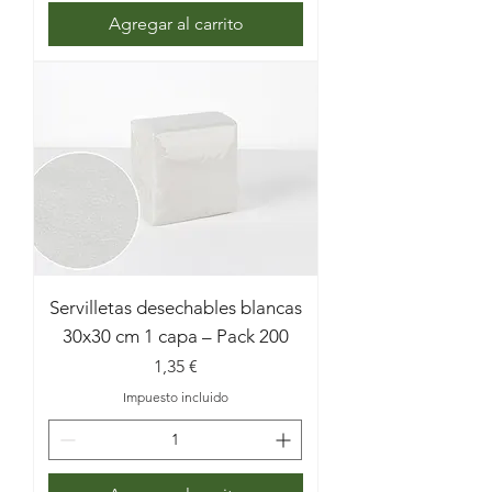
Agregar al carrito
Servilletas desechables blancas
30x30 cm 1 capa – Pack 200
Precio
1,35 €
Impuesto incluido