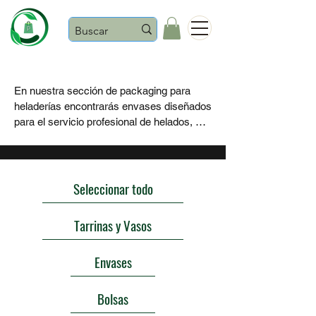
Castaños
En nuestra sección de packaging para 
heladerías encontrarás envases diseñados 
para el servicio profesional de helados, 
sorbetes, granizados y postres fríos, tanto 
para consumo en el local como para take 
away.

Seleccionar todo
Disponemos de tarrinas para helado, 
vasos de papel, tapas compatibles, 
Tarrinas y Vasos
envases para postres fríos, cucharillas y 
artículos complementarios, pensados para 
Envases
facilitar un servicio rápido, higiénico y 
cómodo, especialmente en épocas de 
mayor afluencia.

Bolsas