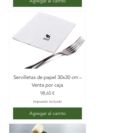
Agregar al carrito
Servilletas de papel 30x30 cm –
Venta por caja
Precio
98,65 €
Impuesto incluido
Agregar al carrito