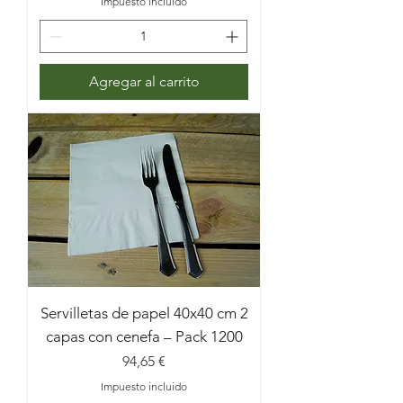
Impuesto incluido
Agregar al carrito
Servilletas de papel 40x40 cm 2
capas con cenefa – Pack 1200
Precio
94,65 €
Impuesto incluido