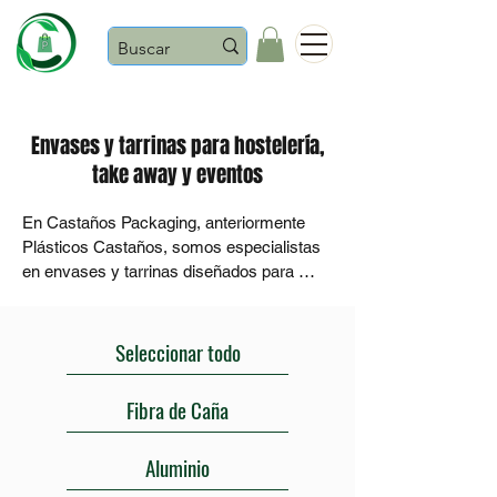
Castaños
Envases y tarrinas para hostelería,
take away y eventos
En Castaños Packaging, anteriormente 
Plásticos Castaños, somos especialistas 
en envases y tarrinas diseñados para 
cubrir las necesidades reales de 
hostelería, comida para llevar, eventos y 
fiestas populares. En esta sección 
Seleccionar todo
encontrarás soluciones prácticas y 
resistentes para servir y transportar 
Fibra de Caña
alimentos de forma cómoda, segura e 
higiénica, tanto en el día a día de bares y 
Aluminio
restaurantes como en celebraciones con 
alta afluencia.
