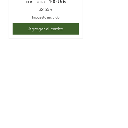
con Tapa - 100 Uds
Precio
32,55 €
Impuesto incluido
Agregar al carrito