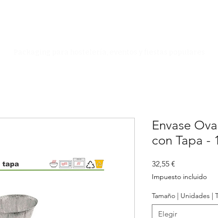
Especialistas en Packaging
Packaging para hostelería, eventos y fiestas populares
Envase Ova
con Tapa - 
Precio
32,55 €
Impuesto incluido
Tamaño | Unidades | 
Elegir