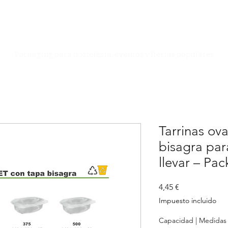
Especialistas en Packaging
Packaging para hostelería, eventos y fiestas populares
Tarrinas ov
bisagra pa
llevar – Pa
Precio
4,45 €
Impuesto incluido
Capacidad | Medidas 