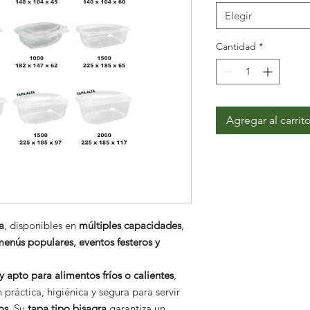
Elegir
Cantidad
*
Agregar al carrit
a
, disponibles en
múltiples capacidades
,
menús populares, eventos festeros y
 y apto para alimentos fríos o calientes
,
 práctica, higiénica y segura para servir
os
. Su
tapa tipo bisagra
garantiza un