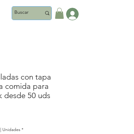
Iniciar Sesión
aladas con tapa
ra comida para
ck desde 50 uds
| Unidades
*