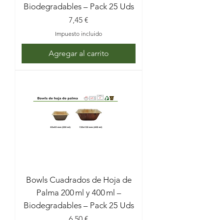
Biodegradables – Pack 25 Uds
Precio
7,45 €
Impuesto incluido
Agregar al carrito
Bowls Cuadrados de Hoja de
Palma 200 ml y 400 ml –
Biodegradables – Pack 25 Uds
Precio
6,50 €