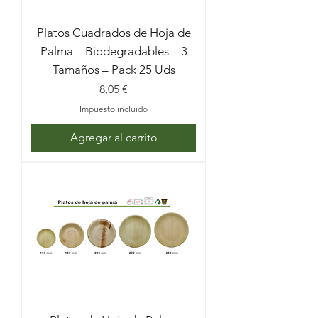
con buena presencia para servir 
aperitivos, raciones, postres o menús 
Platos Cuadrados de Hoja de
completos.
Palma – Biodegradables – 3
Tamaños – Pack 25 Uds
Precio
8,05 €
Impuesto incluido
Agregar al carrito