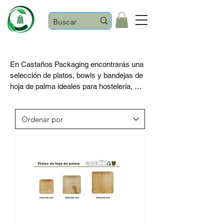
Castaños
En Castaños Packaging encontrarás una 
selección de platos, bowls y bandejas de 
hoja de palma ideales para hostelería, 
catering, eventos y asociaciones festeras, 
tanto para negocios pequeños como para 
grandes servicios.

La hoja de palma aporta un acabado 
natural y elegante, perfecto para 
presentaciones cuidadas en 
celebraciones, fiestas populares, food 
trucks y restauración. 

Además, es una opción muy práctica 
cuando buscas un packaging resistente y 