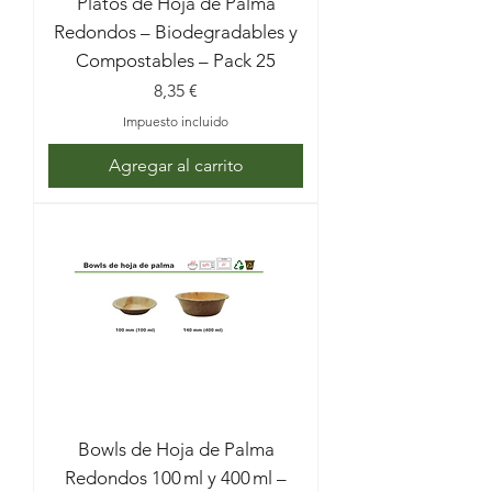
Platos de Hoja de Palma
Redondos – Biodegradables y
Compostables – Pack 25
Precio
8,35 €
Impuesto incluido
Agregar al carrito
Bowls de Hoja de Palma
Redondos 100 ml y 400 ml –