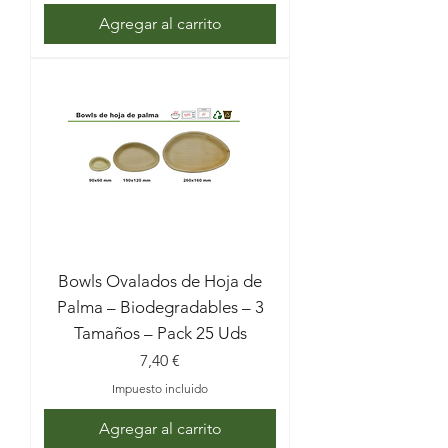
Agregar al carrito
Bowls Ovalados de Hoja de
Palma – Biodegradables – 3
Tamaños – Pack 25 Uds
Precio
7,40 €
Impuesto incluido
Agregar al carrito