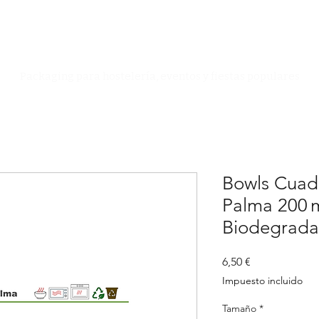
Especialistas en Packaging
Packaging para hostelería, eventos y fiestas populares
Bowls Cuad
Palma 200 m
Biodegrada
Precio
6,50 €
Impuesto incluido
Tamaño
*