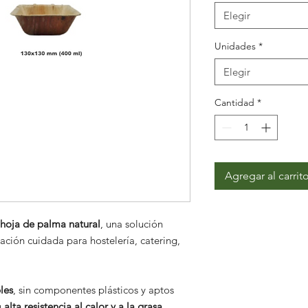
Elegir
Unidades
*
Elegir
Cantidad
*
Agregar al carrit
hoja de palma natural
, una solución
tación cuidada para hostelería, catering,
les
, sin componentes plásticos y aptos
u
alta resistencia al calor y a la grasa
,