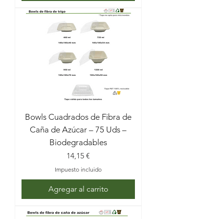
Bowls Cuadrados de Fibra de
Caña de Azúcar – 75 Uds –
Biodegradables
Precio
14,15 €
Impuesto incluido
Agregar al carrito