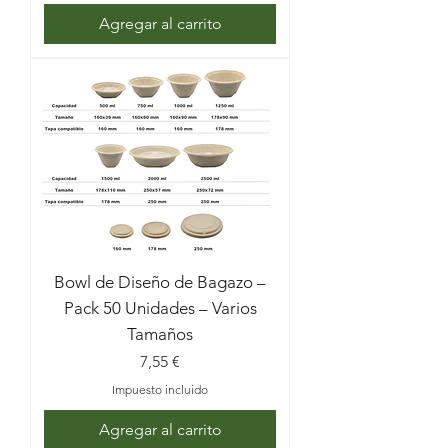
Agregar al carrito
Bowl de Diseño de Bagazo –
Pack 50 Unidades – Varios
Tamaños
Precio
7,55 €
Impuesto incluido
Agregar al carrito