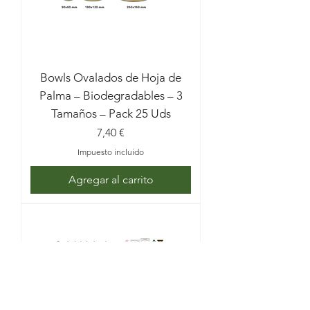
Bowls Ovalados de Hoja de
Palma – Biodegradables – 3
Tamaños – Pack 25 Uds
Precio
7,40 €
Impuesto incluido
Agregar al carrito