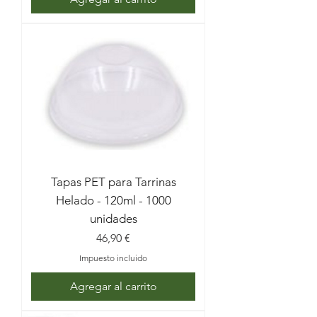
Tapas PET para Tarrinas
Helado - 120ml - 1000
unidades
Precio
46,90 €
Impuesto incluido
Agregar al carrito