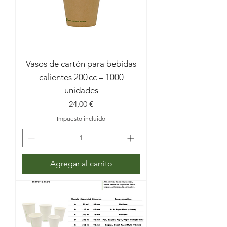
Vasos de cartón para bebidas
calientes 200 cc – 1000
unidades
Precio
24,00 €
Impuesto incluido
Agregar al carrito