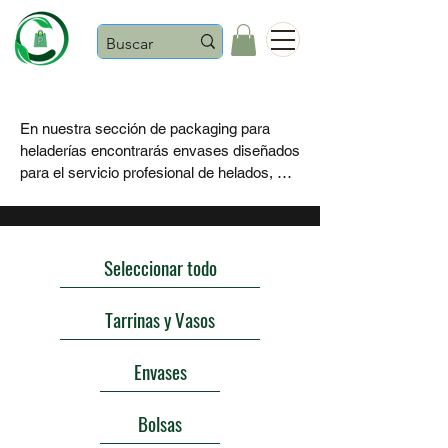
Castaños
En nuestra sección de packaging para 
heladerías encontrarás envases diseñados 
para el servicio profesional de helados, 
sorbetes, granizados y postres fríos, tanto 
para consumo en el local como para take 
away.

Seleccionar todo
Disponemos de tarrinas para helado, 
vasos de papel, tapas compatibles, 
Tarrinas y Vasos
envases para postres fríos, cucharillas y 
artículos complementarios, pensados para 
Envases
facilitar un servicio rápido, higiénico y 
cómodo, especialmente en épocas de 
mayor afluencia.

Bolsas