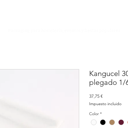
Especialistas en Packaging
Packaging para hostelería, eventos y fiestas populares
Kangucel 3
plegado 1/
Precio
37,75 €
Impuesto incluido
Color
*