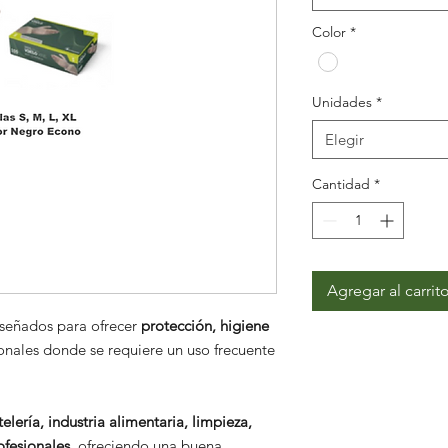
Color
*
Unidades
*
Elegir
Cantidad
*
Agregar al carrit
iseñados para ofrecer
protección, higiene
onales donde se requiere un uso frecuente
telería, industria alimentaria, limpieza,
ofesionales
, ofreciendo una buena