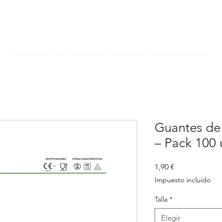
Especialistas en Packaging
Packaging para hostelería, eventos y fiestas populares
Guantes de 
– Pack 100
Precio
1,90 €
Impuesto incluido
Talla
*
Elegir