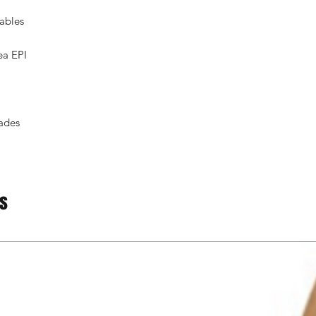
hables
ea EPI
ades
os