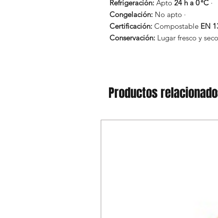
Refrigeración:
Apto
24 h a 0 °C
·
Congelación:
No apto ·
Certificación:
Compostable
EN 1
Conservación:
Lugar fresco y seco,
Productos relacionad