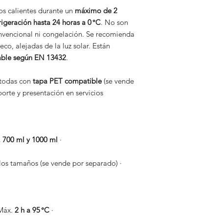
os calientes durante un
máximo de 2
rigeración hasta 24 horas a 0 °C
. No son
nvencional ni congelación. Se recomienda
eco, alejadas de la luz solar. Están
ble según EN 13432
.
 todas con
tapa PET compatible
(se vende
porte y presentación en servicios
, 700 ml y 1000 ml
·
os tamaños (se vende por separado) ·
áx.
2 h a 95 °C
·