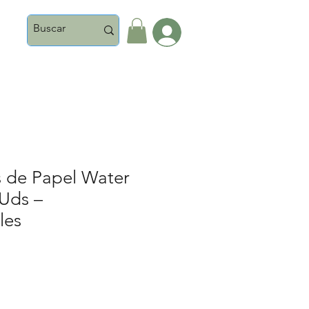
Iniciar Sesión
s de Papel Water
 Uds –
les