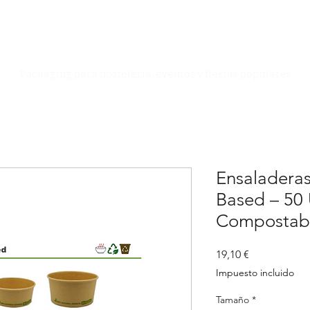
Especialistas en Packaging
Packaging para hostelería, eventos y fiestas populares
Ensaladera
Based – 50
Compostab
Precio
19,10 €
Impuesto incluido
Tamaño
*